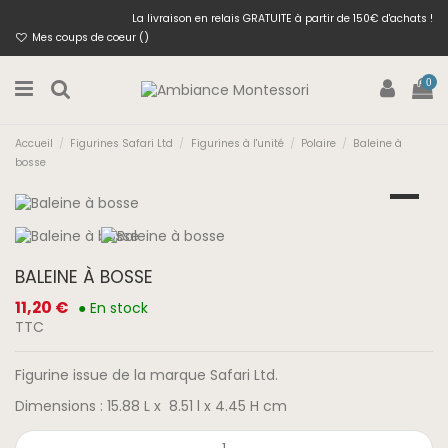
La livraison en relais GRATUITE à partir de 150€ d'achats !
Mes coups de coeur (
)
0
Accueil
Figurines Safari Ltd
Figurines à l'unité
Polaire
Baleine à
bosse
BALEINE À BOSSE
11,20 €
● En stock
TTC
Figurine issue de la marque Safari Ltd.
Dimensions : 15.88 L x 8.51 l x 4.45 H cm