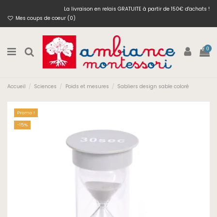
La livraison en relais GRATUITE à partir de 150€ d'achats !
Mes coups de coeur (
0
)
0
Accueil
Sciences
Poids et mesures
Sabliers design sable coloré
Promo !
-15%