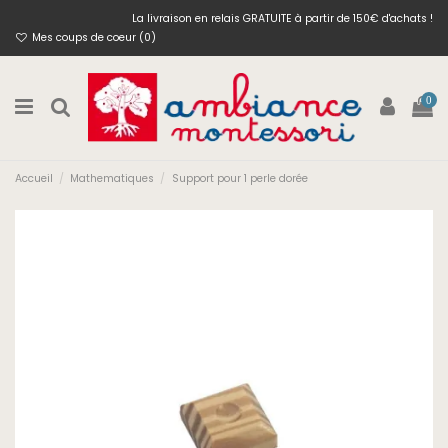
La livraison en relais GRATUITE à partir de 150€ d'achats !
Mes coups de coeur (
0
)
0
Accueil
Mathematiques
Support pour 1 perle dorée