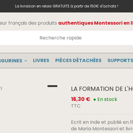
La livraison en relais GRATUITE à partir de 150€ d'achats !
teur français des produits
authentiques Montessori en l
LIVRES
PIÈCES DÉTACHÉES
SUPPORTS
IGURINES
LA FORMATION DE L
16,30 €
● En stock
TTC
Ecrit en Inde et publié en
de Maria Montessori et livr