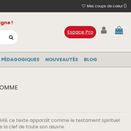
Mes coups de coeur (
)
igne !
Espace Pro
 PÉDAGOGIQUES
NOUVEAUTÉS
BLOG
'HOMME
 1949, ce texte apparaît comme le testament spirituel
e la clef de toute son œuvre.