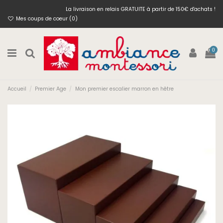
La livraison en relais GRATUITE à partir de 150€ d'achats !
Mes coups de coeur (
0
)
0
Accueil
Premier Age
Mon premier escalier marron en hêtre