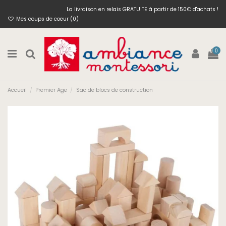
La livraison en relais GRATUITE à partir de 150€ d'achats !
Mes coups de coeur (
0
)
0
Accueil
Premier Age
Sac de blocs de construction