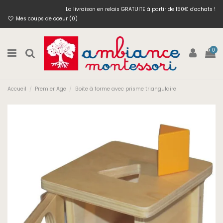
La livraison en relais GRATUITE à partir de 150€ d'achats !
Mes coups de coeur (
0
)
0
Accueil
Premier Age
Boite à forme avec prisme triangulaire