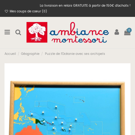
La livraison en relais GRATUITE à partir de 150€ d'achats !
Mes coups de coeur (
0
)
0
Accueil
Géographie
Puzzle de l'Océanie avec ses archipels