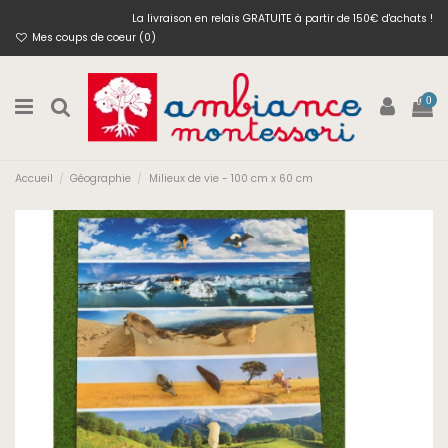
La livraison en relais GRATUITE à partir de 150€ d'achats !
Mes coups de coeur (
0
)
0
Accueil
Géographie
Milieux de vie - 100 cm x 60 cm